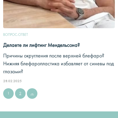
ВОПРОС-ОТВЕТ
Делаете ли лифтинг Мендельсона?
Причины округления после верхней блефаро?
Нижняя блефаропластика избавляет от синевы под
глазами?
28.02.2025
Пагинация
1
2
→
Страница
Страница
записей