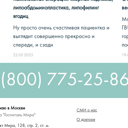
липоабдоминопластика, липофилинг
ве
ягодиц
Мо
Ну просто очень счастливая пациентка и
ГВ
выглядит совершенно прекрасно и
го
спереди, и сзади
по
22.05.2025
19.
 (800) 775-25-8
аю в Москве
СМИ о нас
а "Госпиталь Мира"
О докторе
т Мира, 128, стр. 2, ст. м.