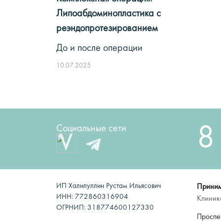
Липоабдоминопластика с
реэндопротезированием
До и после операции
10.07.2025
8
Социальные сети
ИП Халилуллин Рустам Ильясович
Приним
ИНН: 772860316904
Клиник
ОГРНИП: 318774600127330
Проспек