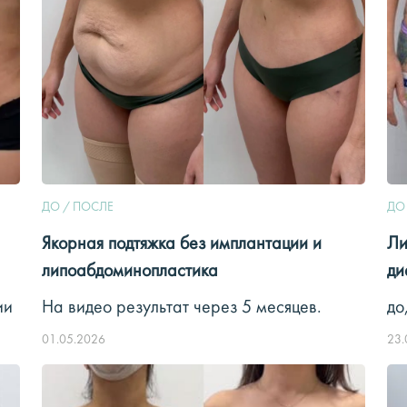
ДО / ПОСЛЕ
ДО
Якорная подтяжка без имплантации и
Ли
липоабдоминопластика
ди
ии
На видео результат через 5 месяцев.
до
01.05.2026
23.